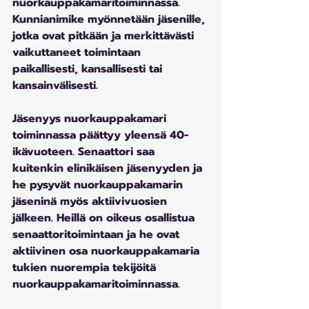
nuorkauppakamaritoiminnassa. 
Kunnianimike myönnetään jäsenille, 
jotka ovat pitkään ja merkittävästi 
vaikuttaneet toimintaan 
paikallisesti, kansallisesti tai 
kansainvälisesti. 
Jäsenyys nuorkauppakamari 
toiminnassa päättyy yleensä 40-
ikävuoteen. Senaattori saa 
kuitenkin elinikäisen jäsenyyden ja 
he pysyvät nuorkauppakamarin 
jäseninä myös aktiivivuosien 
jälkeen. Heillä on oikeus osallistua 
senaattoritoimintaan ja he ovat 
aktiivinen osa nuorkauppakamaria 
tukien nuorempia tekijöitä 
nuorkauppakamaritoiminnassa.