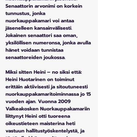
Senaattorin arvonimi on korkein 
tunnustus, jonka 
nuorkauppakamari voi antaa 
jäsenelleen kansainvälisesti. 
Jokainen senaattori saa oman, 
yksilöllisen numeronsa, jonka avulla 
hänet voidaan tunnistaa 
senaattoreiden joukossa.
Miksi sitten Heini
 – no siksi että: 
Heini Huotarinen on toiminut 
erittäin aktiivisesti ja sitoutuneesti 
nuorkauppakamaritoiminnassa jo 15 
vuoden ajan. Vuonna 2009 
Valkeakosken Nuorkauppakamariin 
liittynyt Heini otti tuoreena 
oikeustieteen maisterina heti 
vastuun hallitustyöskentelystä, ja 