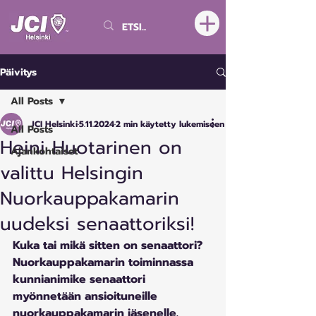
Päivitys
All Posts
JCI Helsinki
5.11.2024
2 min käytetty lukemiseen
All Posts
Heini Huotarinen on
Ajankohtaiset
valittu Helsingin
Nuorkauppakamarin
uudeksi senaattoriksi!
Kuka tai mikä sitten on senaattori? 
Nuorkauppakamarin toiminnassa 
kunnianimike senaattori 
myönnetään ansioituneille 
nuorkauppakamarin jäsenelle. 