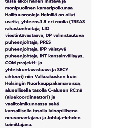
tästä alkoi hänen mittava ja 
monipuolinen kamaripolkunsa. 
Hallituusrooleja Heinillä on ollut 
useita, yhteensä 8 eri roolia (TREAS 
rahastonhoitaja, LIO 
viestintävastaava, DP valmistautuva 
puheenjohtaja, PRES 
puheenjohtaja, IPP väistyvä 
puheenjohtaja, INT kansainvälisyys, 
COM projekti- ja 
yhteiskuntavastaava ja SECY 
sihteeri) niin Valkeakosken kuin 
Helsingin Nuorkauppakamareissa, 
alueellisella tasolla C-alueen RC:nä 
(aluekoordinaattori) ja 
vaalitoimikunnassa sekä 
kansallisella tasolla lainopillisena 
neuvonantajana ja Johtaja-lehden 
toimittajana.