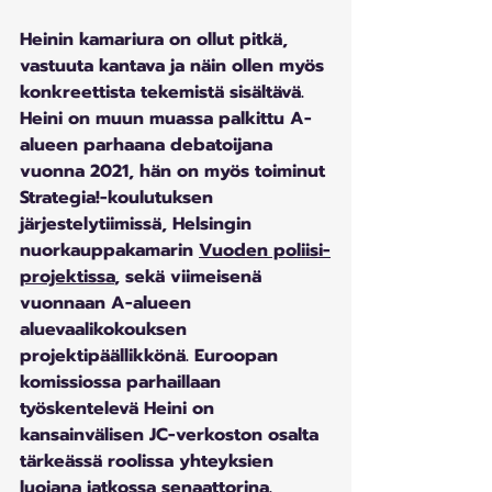
Heinin kamariura on ollut pitkä, 
vastuuta kantava ja näin ollen myös 
konkreettista tekemistä sisältävä. 
Heini on muun muassa palkittu A-
alueen parhaana debatoijana 
vuonna 2021, hän on myös toiminut 
Strategia!-koulutuksen 
järjestelytiimissä, Helsingin 
nuorkauppakamarin 
Vuoden poliisi-
projektissa
, sekä viimeisenä 
vuonnaan A-alueen 
aluevaalikokouksen 
projektipäällikkönä. Euroopan 
komissiossa parhaillaan 
työskentelevä Heini on 
kansainvälisen JC-verkoston osalta 
tärkeässä roolissa yhteyksien 
luojana jatkossa senaattorina.