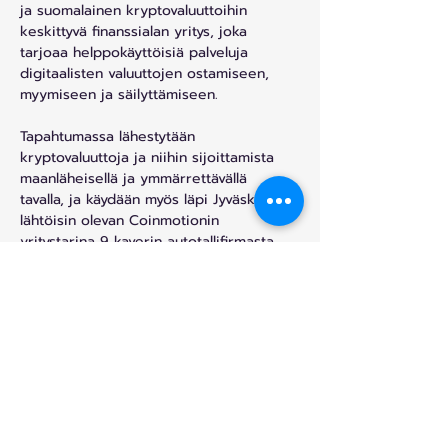
ja suomalainen kryptovaluuttoihin 
keskittyvä finanssialan yritys, joka 
tarjoaa helppokäyttöisiä palveluja 
digitaalisten valuuttojen ostamiseen, 
myymiseen ja säilyttämiseen.
Tapahtumassa lähestytään 
kryptovaluuttoja ja niihin sijoittamista 
maanläheisellä ja ymmärrettävällä 
tavalla, ja käydään myös läpi Jyväskylästä 
lähtöisin olevan Coinmotionin 
yritystarina 9 kaverin autotallifirmasta 
550 miljoonan euron vuotuisella 
kaupankäyntivolyymillä Suomessa ja 
Ruotsissa operoivaksi Pohjoismaiden 
vakaimmaksi ja luotetuimmaksi 
pelaajaksi.