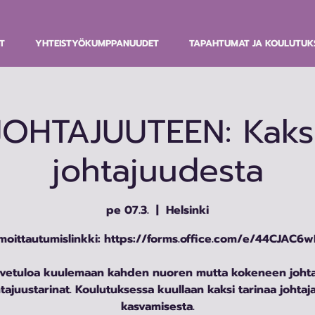
T
YHTEISTYÖKUMPPANUUDET
TAPAHTUMAT JA KOULUTUK
OHTAJUUTEEN: Kaksi
johtajuudesta
pe 07.3.
  |  
Helsinki
lmoittautumislinkki: https://forms.office.com/e/44CJAC6w
rvetuloa kuulemaan kahden nuoren mutta kokeneen johta
tajuustarinat. Koulutuksessa kuullaan kaksi tarinaa johtaj
kasvamisesta.