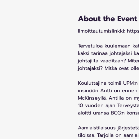
About the Event
Ilmoittautumislinkki: htt
Tervetuloa kuulemaan kah
kaksi tarinaa johtajaksi k
johtajilta vaaditaan? Mite
johtajaksi? Mitkä ovat oll
Kouluttajina toimii UPM:n
insinööri Antti on ennen 
McKinseyllä. Antilla on m
10 vuoden ajan Terveystal
aloitti uransa BCG:n konsu
Aamiaistilaisuus järjeste
tiloissa. Tarjolla on aami