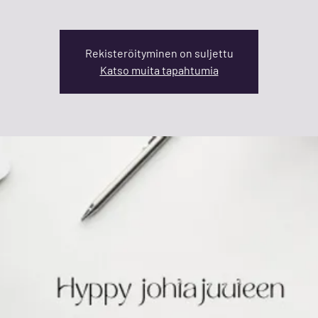
Rekisteröityminen on suljettu
Katso muita tapahtumia