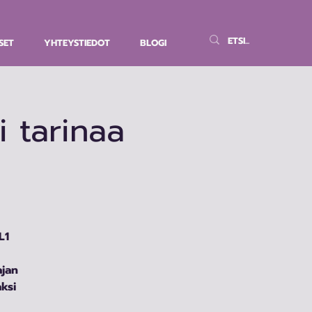
SET
YHTEYSTIEDOT
BLOGI
 tarinaa
L1
jan
aksi