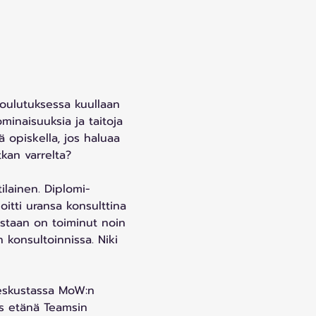
oulutuksessa kuullaan 
minaisuuksia ja taitoja 
ä opiskella, jos haluaa 
kan varrelta?  
ilainen. Diplomi-
oitti uransa konsulttina 
estaan on toiminut noin 
 konsultoinnissa. Niki 
keskustassa MoW:n 
yös etänä Teamsin 