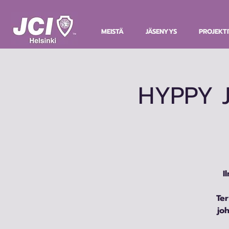
MEISTÄ
JÄSENYYS
PROJEKTI
HYPPY J
I
Te
joh