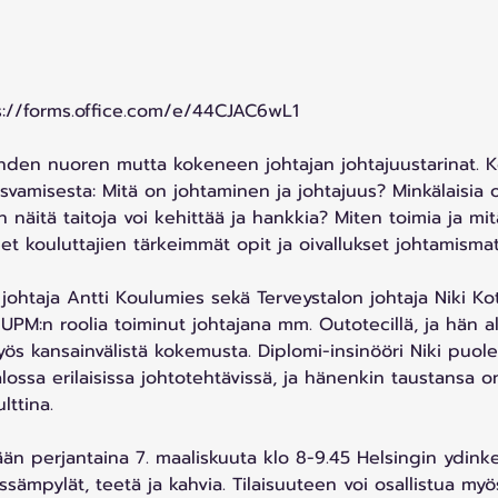
ps://forms.office.com/e/44CJAC6wL1 
den nuoren mutta kokeneen johtajan johtajuustarinat. K
asvamisesta: Mitä on johtaminen ja johtajuus? Minkälaisia o
n näitä taitoja voi kehittää ja hankkia? Miten toimia ja mit
eet kouluttajien tärkeimmät opit ja oivallukset johtamismat
 johtaja Antti Koulumies sekä Terveystalon johtaja Niki Kot
UPM:n roolia toiminut johtajana mm. Outotecillä, ja hän al
yös kansainvälistä kokemusta. Diplomi-insinööri Niki puol
ossa erilaisissa johtotehtävissä, ja hänenkin taustansa on
lttina.  
tään perjantaina 7. maaliskuuta klo 8-9.45 Helsingin ydin
aissämpylät, teetä ja kahvia. Tilaisuuteen voi osallistua m