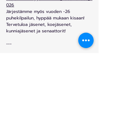
026
Järjestämme myös vuoden -26 
puhekilpailun, hyppää mukaan kisaan!
Tervetuloa jäsenet, koejäsenet, 
kunniajäsenet ja senaattorit!
---
Helsingin Nuorkauppakamari ry:n 
sääntömääräinen vuosikokoukseen 
24.02.2026 klo 17 Epicenterillä, 
osoitteessa Mikonkatu 9
Share This Event