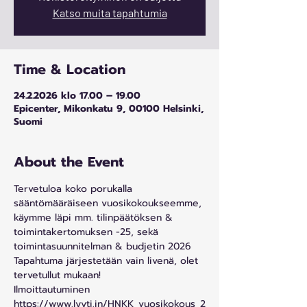
Katso muita tapahtumia
Time & Location
24.2.2026 klo 17.00 – 19.00
Epicenter, Mikonkatu 9, 00100 Helsinki,
Suomi
About the Event
Tervetuloa koko porukalla 
sääntömääräiseen vuosikokoukseemme, 
käymme läpi mm. tilinpäätöksen & 
toimintakertomuksen -25, sekä 
toimintasuunnitelman & budjetin 2026
Tapahtuma järjestetään vain livenä, olet 
tervetullut mukaan!
Ilmoittautuminen 
https://www.lyyti.in/HNKK_vuosikokous_2