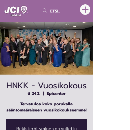
HNKK - Vuosikokous
ti 24.2.
  |  
Epicenter
Tervetuloa koko porukalla
sääntömääräiseen vuosikokoukseemme!
Rekisteröityminen on suljettu