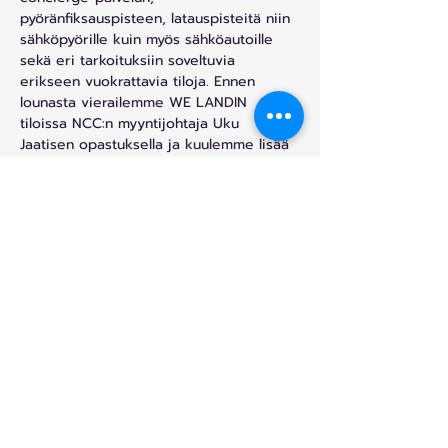
pyöränfiksauspisteen, latauspisteitä niin 
sähköpyörille kuin myös sähköautoille 
sekä eri tarkoituksiin soveltuvia 
erikseen vuokrattavia tiloja. Ennen 
lounasta vierailemme WE LANDIN 
tiloissa NCC:n myyntijohtaja Uku 
Jaatisen opastuksella ja kuulemme lisää 
tästä ainutlaatuisesta konseptista. 
Esittelyn jälkeen siirrymme Demoon 
nauttimaan lounasta. ✨
📅 Ajankohta: Pe 25.4.2025 klo 11:30-14
⏰ Aikataulu: Klo 11:30 kokoontuminen 
We Landin pääsisäänkäynnin ala-aulassa 
ja We Land -esittely, klo 12-14 lounas 
Ravintola Demossa (14. krs)�📍 Paikka: 
WE LAND…
Read More >