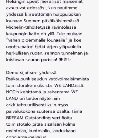
Helsingin upeat merelliset maisemat 
avautuvat edessäsi, kun nautimme 
yhdessä kiireettömän huippuluokan 
lounaan Suomen pitkäikäisimmässä 
Michelin-tähditetyssä ravintolassa 
kaupungin kattojen yllä. Tule mukaan 
”vähän pidemmälle lounaalle” ja koe 
unohtumaton hetki arjen yläpuolella 
herkullisen ruoan, rennon tunnelman ja 
loistavan seuran parissa! 🍽🥂✨
Demo sijaitsee yhdessä 
Pääkaupunkiseudun vetovoimaisimmista 
toimistorakennuksista, WE LAND:issä. 
NCC:n kehittämä ja rakentama WE 
LAND on taidonnäyte niin 
arkkitehtuurillisesti kuin myös 
palvelukokonaisuutensa osalta. Tämä 
BREEAM Outstanding sertifioitu 
toimistotalo pitää sisällään kolme 
ravintolaa, kuntosalin, laadukkaan 
concierge-palvelun, 