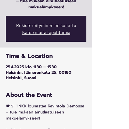
– tule mukaan ainutlaatuiseen
makuelämykseen!
Rekisteröityminen on suljettu
Katso muita tapahtumia
Time & Location
25.4.2025 klo 11.30 – 15.30
Helsinki, Itämerenkatu 25, 00180
Helsinki, Suomi
About the Event
🍽🍷 HNKK lounastaa Ravintola Demossa 
– tule mukaan ainutlaatuiseen 
makuelämykseen! 