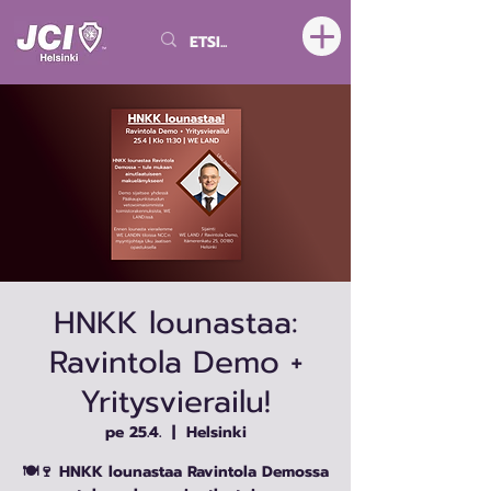
HNKK lounastaa:
Ravintola Demo +
Yritysvierailu!
pe 25.4.
  |  
Helsinki
🍽🍷 HNKK lounastaa Ravintola Demossa