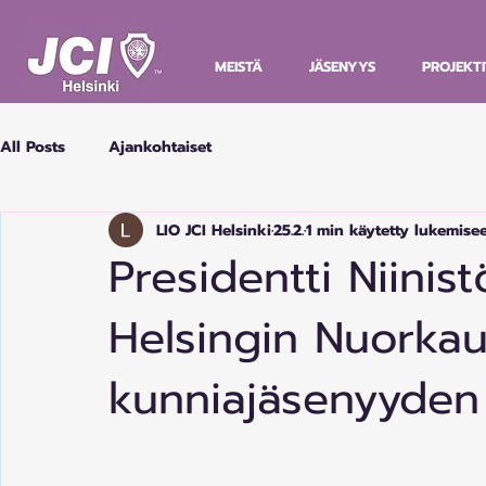
MEISTÄ
JÄSENYYS
PROJEKTI
All Posts
Ajankohtaiset
LIO JCI Helsinki
25.2.
1 min käytetty lukemise
Presidentti Niinist
Helsingin Nuorka
kunniajäsenyyden