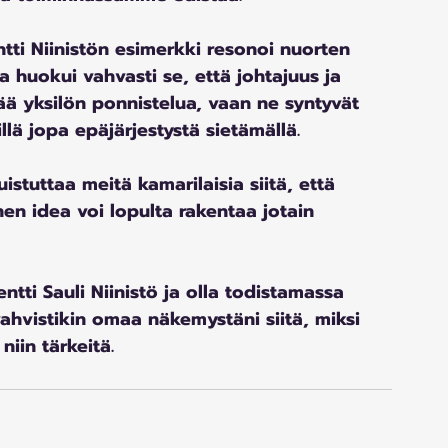
ntti Niinistön esimerkki resonoi nuorten 
 huokui vahvasti se, että johtajuus ja 
ä yksilön ponnistelua, vaan ne syntyvät 
llä jopa epäjärjestystä sietämällä.
istuttaa meitä kamarilaisia siitä, että 
en idea voi lopulta rakentaa jotain 
ntti Sauli Niinistö ja olla todistamassa 
hvistikin omaa näkemystäni siitä, miksi 
niin tärkeitä. 