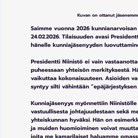
Kuvan on ottanut jäsenemme 
Saimme vuonna 2026 kunnianarvoisan 
24.02.2026. Tilaisuuden avasi President
hänelle kunniajäsenyyden luovuttamin
Presidentti Niinistö ei vain vastaanott
puheessaan yhteisön merkityksestä. Hä
vaikuttaa kokonaisuuteen. Asioiden vai
syntyy silti vähintään “epäjärjestyksen
Kunniajäsenyys myönnettiin Niinistölle
vastuullisesta johtajuudestaan sekä m
yhteiskunnan hyväksi. Hän on esimerkk
ja muiden huomioiminen voivat muuttaa a
joita me kamarilaiset haluamme omas