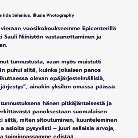
Iida Salenius, Illusia Photography
vieraan vuosikokoukseemme Epicenterillä 
ti Sauli Niinistön vastaanottaminen ja 
en.
anut tunnustusta, vaan myös muistutti 
n puhui siitä, kuinka jokaisen panos 
kuttaessa olevan epäjärjestelmällisiä, 
 järjestys”, ainakin yksilön omassa päässä.
 tunnustuksena hänen pitkäjänteisestä ja 
erkittävästä panoksestaan suomalaisen 
i siitä, miten sitoutuminen, kuunteleminen 
sioita pysyvästi – juuri sellaisia arvoja, 
sa toiminnassamme edistää.