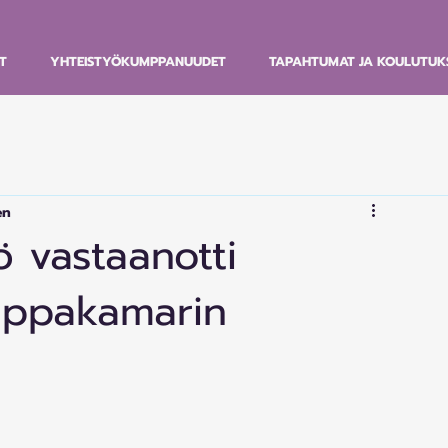
T
YHTEISTYÖKUMPPANUUDET
TAPAHTUMAT JA KOULUTUK
en
ö vastaanotti
uppakamarin