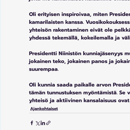
Oli erityisen inspiroivaa, miten Preside
kamarilaisten kanssa. Vuosikokouksessa
yhteisön rakentaminen eivät ole pelkkä
yhdessä tekemällä, kokeilemalla ja väli
Presidentti Niinistön kunniajäsenyys mu
jokainen teko, jokainen panos ja jokain
suurempaa.
Oli kunnia saada paikalle arvon Preside
tämän tunnustuksen myöntämistä. Se va
yhteisö ja aktiivinen kansalaisuus ovat 
Ajankohtaiset