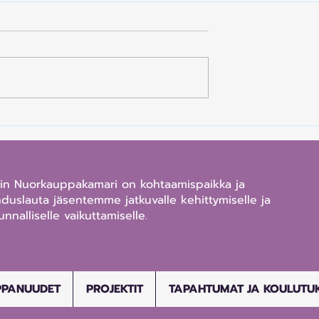
 ylittävä
LIO, Mitä, miksi ja kuka? 
vasi ovia
Viestintää, vaikuttamista 
den työelämään
kehittymistä
gin Nuorkauppakamari on kohtaamispaikka ja
uslauta jäsentemme jatkuvalle kehittymiselle ja
unnalliselle vaikuttamiselle.
PPANUUDET
PROJEKTIT
TAPAHTUMAT JA KOULUTU