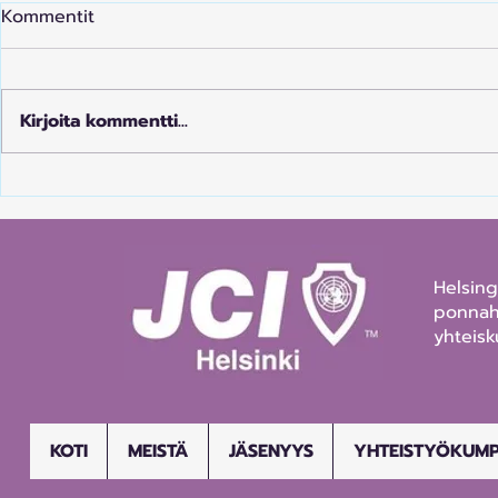
Kommentit
Kirjoita kommentti...
HNKK:n puolivuosikatsaus
Kamarirajat
-26 - vaikuttamista,
yhteistyö a
kohtaamisia ja kasvua
tulevaisuu
Helsin
ponnahd
yhteisk
KOTI
MEISTÄ
JÄSENYYS
YHTEISTYÖKUM