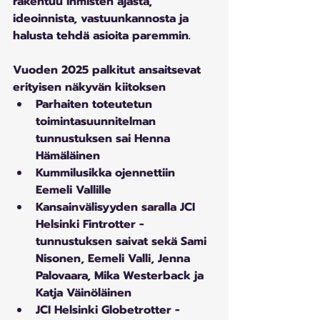
rakentuu ihmisten ajasta, 
ideoinnista, vastuunkannosta ja 
halusta tehdä asioita paremmin. 
Vuoden 2025 palkitut ansaitsevat 
erityisen näkyvän kiitoksen
Parhaiten toteutetun 
toimintasuunnitelman 
tunnustuksen sai Henna 
Hämäläinen
Kummilusikka ojennettiin 
Eemeli Vallille
Kansainvälisyyden saralla JCI 
Helsinki Fintrotter -
tunnustuksen saivat sekä Sami 
Nisonen, Eemeli Valli, Jenna 
Palovaara, Mika Westerback ja 
Katja Väinöläinen
JCI Helsinki Globetrotter -