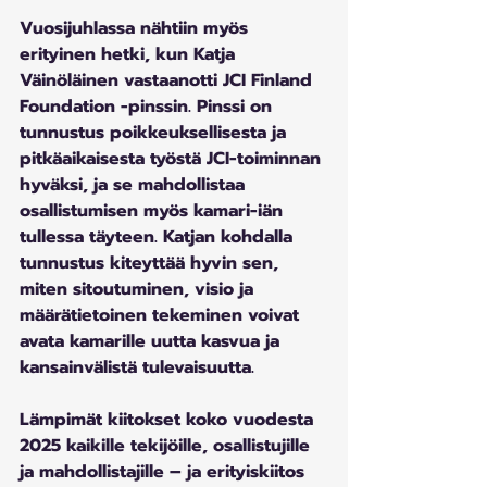
Vuosijuhlassa nähtiin myös 
erityinen hetki, kun Katja 
Väinöläinen vastaanotti JCI Finland 
Foundation -pinssin. Pinssi on 
tunnustus poikkeuksellisesta ja 
pitkäaikaisesta työstä JCI-toiminnan 
hyväksi, ja se mahdollistaa 
osallistumisen myös kamari-iän 
tullessa täyteen. Katjan kohdalla 
tunnustus kiteyttää hyvin sen, 
miten sitoutuminen, visio ja 
määrätietoinen tekeminen voivat 
avata kamarille uutta kasvua ja 
kansainvälistä tulevaisuutta.
Lämpimät kiitokset koko vuodesta 
2025 kaikille tekijöille, osallistujille 
ja mahdollistajille – ja erityiskiitos 