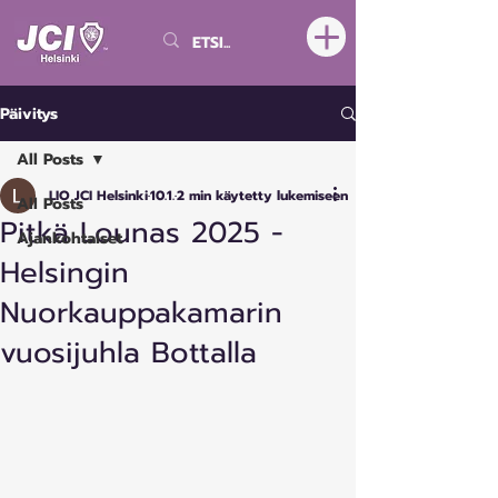
Päivitys
All Posts
LIO JCI Helsinki
10.1.
2 min käytetty lukemiseen
All Posts
Pitkä Lounas 2025 -
Ajankohtaiset
Helsingin
Nuorkauppakamarin
vuosijuhla Bottalla