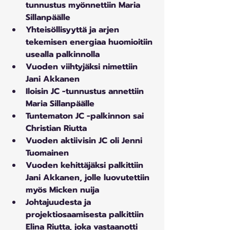
tunnustus myönnettiin Maria 
Sillanpäälle
Yhteisöllisyyttä ja arjen 
tekemisen energiaa huomioitiin 
usealla palkinnolla
Vuoden viihtyjäksi nimettiin 
Jani Akkanen
Iloisin JC -tunnustus annettiin 
Maria Sillanpäälle
Tuntematon JC -palkinnon sai 
Christian Riutta
Vuoden aktiivisin JC oli Jenni 
Tuomainen
Vuoden kehittäjäksi palkittiin 
Jani Akkanen, jolle luovutettiin 
myös Micken nuija
Johtajuudesta ja 
projektiosaamisesta palkittiin 
Elina Riutta, joka vastaanotti 