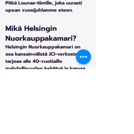
Pitkä Lounas-tiimille, joka uurasti 
upean vuosijuhlamme eteen.
Mikä Helsingin 
Nuorkauppakamari?
Helsingin Nuorkauppakamari on 
osa kansainvälistä JCI-verkostoa. Se 
tarjoaa alle 40-vuotiaille 
mahdollisuuden kehittyä ja kasvaa 
käytännön tekemisen kautta: 
projekteissa, koulutuksissa ja 
tapahtumissa harjoitellaan 
johtamista, vuorovaikutusta ja 
yhteistyötä, samalla kun tehdään 
konkreettisia tekoja ympäröivän 
yhteiskunnan ja työelämän hyväksi. 
Helsingissä tämä näkyy erityisesti 
siinä, että ideat viedään 