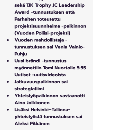
sekä TJK Trophy JC Leadership 
Award -tunnustuksen että 
Parhaiten toteutettu 
projektisuunnitelma -palkinnon 
(Vuoden Poliisi-projekti)
Vuoden mahdollistaja -
tunnustuksen sai Venla Vainio-
Puhju
Uusi brändi -tunnustus 
myönnettiin Tomi Nuortolle 5:55 
Uutiset -uutisvideoista
Jatkuvuuspalkinnon sai 
strategiatiimi
Yhteistyöpalkinnon vastaanotti 
Aino Jolkkonen
Lisäksi Helsinki–Tallinna-
yhteistyöstä tunnustuksen sai 
Aleksi Pitkänen