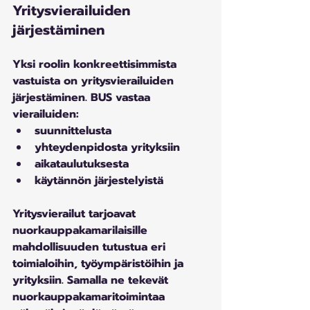
Yritysvierailuiden 
järjestäminen
Yksi roolin konkreettisimmista 
vastuista on yritysvierailuiden 
järjestäminen. BUS vastaa 
vierailuiden:
suunnittelusta
yhteydenpidosta yrityksiin
aikataulutuksesta
käytännön järjestelyistä
Yritysvierailut tarjoavat 
nuorkauppakamarilaisille 
mahdollisuuden tutustua eri 
toimialoihin, työympäristöihin ja 
yrityksiin. Samalla ne tekevät 
nuorkauppakamaritoimintaa 