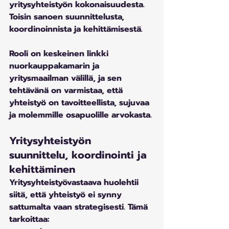
yritysyhteistyön kokonaisuudesta. 
Toisin sanoen suunnittelusta, 
koordinoinnista ja kehittämisestä. 
Rooli on keskeinen linkki 
nuorkauppakamarin ja 
yritysmaailman välillä, ja sen 
tehtävänä on varmistaa, että 
yhteistyö on tavoitteellista, sujuvaa 
ja molemmille osapuolille arvokasta.
Yritysyhteistyön 
suunnittelu, koordinointi ja 
kehittäminen
Yritysyhteistyövastaava huolehtii 
siitä, että yhteistyö ei synny 
sattumalta vaan strategisesti. Tämä 
tarkoittaa: 