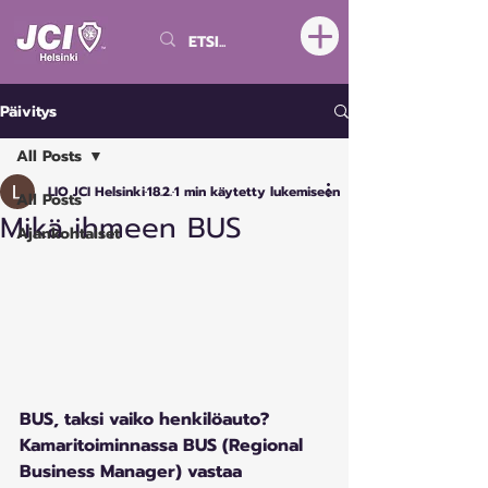
Päivitys
All Posts
LIO JCI Helsinki
18.2.
1 min käytetty lukemiseen
All Posts
Mikä ihmeen BUS
Ajankohtaiset
BUS, taksi vaiko henkilöauto? 
Kamaritoiminnassa BUS (Regional 
Business Manager) vastaa 