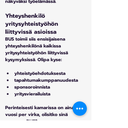
näkyväksi työelämässä.
Yhteyshenkilö 
yritysyhteistyöhön 
liittyvissä asioissa
BUS toimii siis ensisijaisena 
yhteyshenkilönä kaikissa 
yritysyhteistyöhön liittyvissä 
kysymyksissä. Olipa kyse:
yhteistyöehdotuksesta
tapahtumakumppanuudesta
sponsoroinnista
yritysvierailuista
Perinteisesti kamarissa on aina 
vuosi per virka, olisitko sinä 
seuraava BUS?