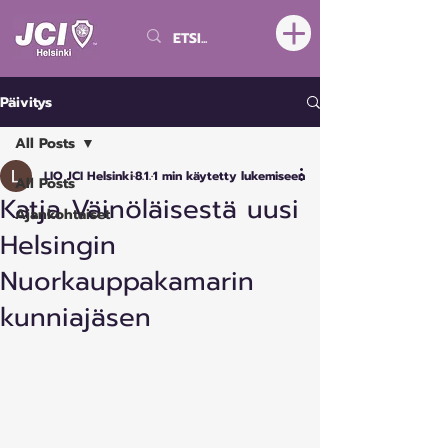
Päivitys
All Posts
LIO JCI Helsinki
8.1.
1 min käytetty lukemiseen
All Posts
Katja Väinöläisestä uusi
Ajankohtaiset
Helsingin
Nuorkauppakamarin
kunniajäsen