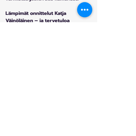
Lämpimät onnittelut Katja 
Väinöläinen – ja tervetuloa 
jatkamaan kamarimme toiminnassa 
kunniajäsenenä!
Ajankohtaiset
Viimeisimmät päivitykset
Katso kaikki