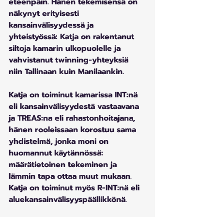
eteenpäin. Hänen tekemisensä on 
näkynyt erityisesti 
kansainvälisyydessä ja 
yhteistyössä: Katja on rakentanut 
siltoja kamarin ulkopuolelle ja 
vahvistanut twinning-yhteyksiä 
niin Tallinaan kuin Manilaankin.
Katja on toiminut kamarissa INT:nä 
eli kansainvälisyydestä vastaavana 
ja TREAS:na eli rahastonhoitajana, 
hänen rooleissaan korostuu sama 
yhdistelmä, jonka moni on 
huomannut käytännössä: 
määrätietoinen tekeminen ja 
lämmin tapa ottaa muut mukaan. 
Katja on toiminut myös R-INT:nä eli 
aluekansainvälisyyspäällikkönä. 