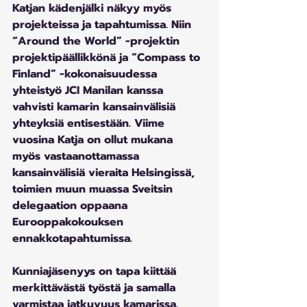
Katjan kädenjälki näkyy myös 
projekteissa ja tapahtumissa. Niin 
“Around the World” -projektin 
projektipäällikkönä ja “Compass to 
Finland” -kokonaisuudessa 
yhteistyö JCI Manilan kanssa 
vahvisti kamarin kansainvälisiä 
yhteyksiä entisestään. Viime 
vuosina Katja on ollut mukana 
myös vastaanottamassa 
kansainvälisiä vieraita Helsingissä, 
toimien muun muassa Sveitsin 
delegaation oppaana 
Eurooppakokouksen 
ennakkotapahtumissa. 
Kunniajäsenyys on tapa kiittää 
merkittävästä työstä ja samalla 
varmistaa jatkuvuus kamarissa. 