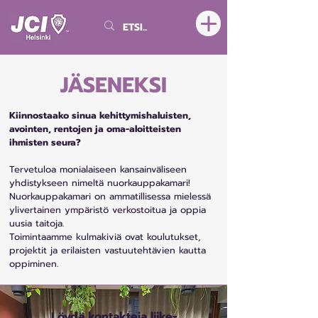
JÄSENEKSI
Kiinnostaako sinua kehittymishaluisten,
avointen, rentojen ja oma-aloitteisten
ihmisten seura?
Tervetuloa monialaiseen kansainväliseen
yhdistykseen nimeltä nuorkauppakamari!
Nuorkauppakamari on ammatillisessa mielessä
ylivertainen ympäristö verkostoitua ja oppia
uusia taitoja.
Toimintaamme kulmakiviä ovat koulutukset,
projektit ja erilaisten vastuutehtävien kautta
oppiminen.
Löydä kontakteja liike-