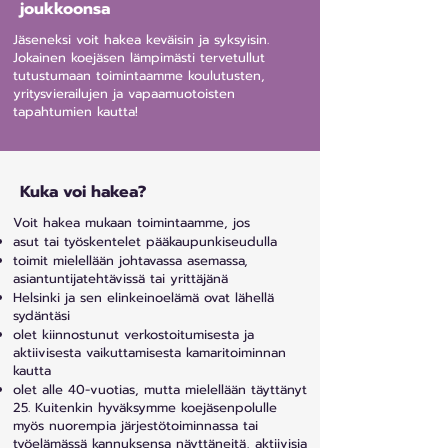
joukkoonsa
Jäseneksi voit hakea keväisin ja syksyisin.
Jokainen koejäsen
lämpimästi tervetullut
tutustumaan toimintaamme koulutusten,
yritysvierailujen ja vapaamuotoisten
tapahtumien kautta!
Kuka voi hakea?
Voit hakea mukaan toimintaamme, jos
asut tai työskentelet pääkaupunkiseudulla
toimit mielellään johtavassa asemassa,
asiantuntijatehtävissä tai yrittäjänä
Helsinki ja sen elinkeinoelämä ovat lähellä
sydäntäsi
olet kiinnostunut verkostoitumisesta ja
aktiivisesta vaikuttamisesta kamaritoiminnan
kautta
olet alle 40-vuotias, mutta mielellään täyttänyt
25. Kuitenkin hyväksymme koejäsenpolulle
myös nuorempia järjestötoiminnassa tai
työelämässä kannuksensa näyttäneitä, aktiivisia