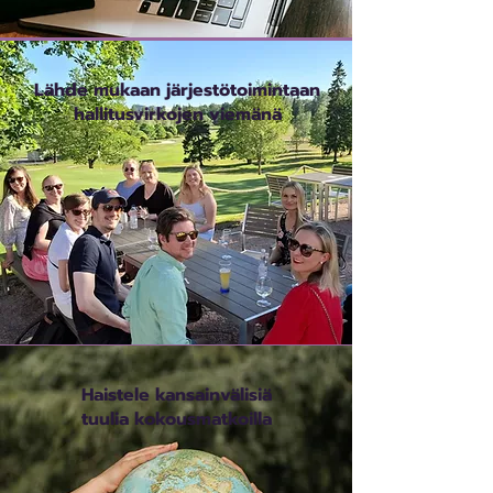
Lähde mukaan järjestötoimintaan
hallitusvirkojen viemänä
Haistele kansainvälisiä
tuulia kokousmatkoilla