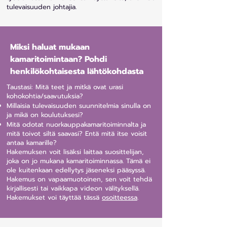
tulevaisuuden johtajia.
Miksi haluat mukaan
kamaritoimintaan? Pohdi
henkilökohtaisesta lähtökohdasta
Taustasi: Mitä teet ja mitkä ovat urasi
kohokohtia/saavutuksia?
Millaisia tulevaisuuden suunnitelmia sinulla on
ja mikä on koulutuksesi?
Mitä odotat nuorkauppakamaritoiminnalta ja
mitä toivot siltä saavasi? Entä mitä itse voisit
antaa kamarille?
Hakemuksen voit lisäksi laittaa suosittelijan,
joka on jo mukana kamaritoiminnassa. Tämä ei
ole kuitenkaan edellytys jäseneksi pääsyssä.
Hakemus on vapaamuotoinen, sen voit tehdä
kirjallisesti tai vaikkapa videon välityksellä.
Hakemukset voi täyttää tässä
osoitteessa
.