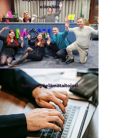
elämään
Kehitä työelämätaitojasi